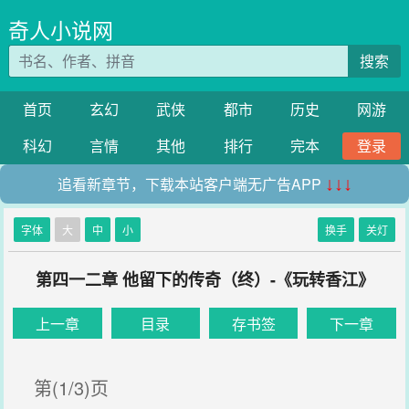
奇人小说网
搜索
首页
玄幻
武侠
都市
历史
网游
科幻
言情
其他
排行
完本
登录
追看新章节，下载本站客户端无广告APP
↓↓↓
字体
大
中
小
换手
关灯
第四一二章 他留下的传奇（终）-《玩转香江》
上一章
目录
存书签
下一章
第(1/3)页