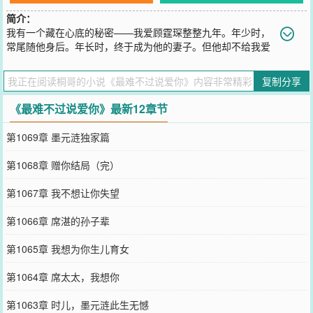
简介：
我有一个藏在心底的秘密——我爱顾霆琛整整九年。年少时，
常尾随他身后。年长时，终于成为他的妻子。但他却不给我爱
情，丝毫怜悯都没有。我拿离婚和时家的权势诱惑他谈一场恋爱，他
都不为所动。他永远不会记起曾经那个忐忑不安、小心翼翼跟着他身
复制分享
后的小姑娘。直到离婚后，我看清所谓的情深不过是自己感动了自
己。甚至直到死我都不知道——我爱的那个如清风般朗月温润的男人
《最难不过说爱你》最新12章节
从不是他。是我一开始就认错了人。所谓的情深，所谓的一心一意不
过是自欺欺人罢了。
第1069章 墨元涟独家篇
您要是觉得《
最难不过说爱你
》还不错的话请不要忘记向您QQ群和微
博微信里的朋友推荐哦！
第1068章 赠你结局（完）
第1067章 我不想让你失望
第1066章 席湛的孙子辈
第1065章 我想为你生儿育女
第1064章 席太太，我想你
第1063章 时儿，墨元涟此生无憾