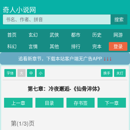
奇人小说网
搜索
首页
玄幻
武侠
都市
历史
网游
科幻
言情
其他
排行
完本
登录
追看新章节，下载本站客户端无广告APP
↓↓↓
字体
大
中
小
换手
关灯
第七章：冷夜邂逅-《仙骨淬体》
上一章
目录
存书签
下一章
第(1/3)页