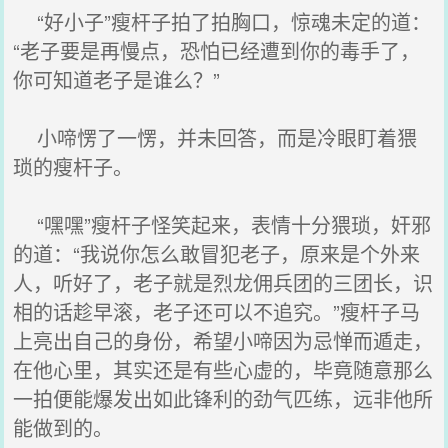
“好小子”瘦杆子拍了拍胸口，惊魂未定的道：
“老子要是再慢点，恐怕已经遭到你的毒手了，
你可知道老子是谁么？”
小啼愣了一愣，并未回答，而是冷眼盯着猥
琐的瘦杆子。
“嘿嘿”瘦杆子怪笑起来，表情十分猥琐，奸邪
的道：“我说你怎么敢冒犯老子，原来是个外来
人，听好了，老子就是烈龙佣兵团的三团长，识
相的话趁早滚，老子还可以不追究。”瘦杆子马
上亮出自己的身份，希望小啼因为忌惮而遁走，
在他心里，其实还是有些心虚的，毕竟随意那么
一拍便能爆发出如此锋利的劲气匹练，远非他所
能做到的。