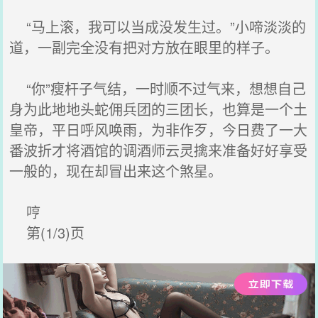
“马上滚，我可以当成没发生过。”小啼淡淡的
道，一副完全没有把对方放在眼里的样子。
“你”瘦杆子气结，一时顺不过气来，想想自己
身为此地地头蛇佣兵团的三团长，也算是一个土
皇帝，平日呼风唤雨，为非作歹，今日费了一大
番波折才将酒馆的调酒师云灵擒来准备好好享受
一般的，现在却冒出来这个煞星。
哼
第(1/3)页