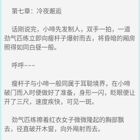
第七章：冷夜邂逅
话刚说完，小啼先发制人，双手一拍，一道
劲气匹练立即向瘦杆子爆射而去，将昏暗的厢房
照得如同白昼一般。
呼呼~~~
瘦杆子与小啼一般同属于耳聪境界，在小啼
破门而入时便做好了准备，身形一闪，眨眼便让
开了三尺，速度疾快，可见一斑。
劲气匹练擦着红衣女子微微隆起的胸部飘
去，径直破开木窗，向外飚射而去。