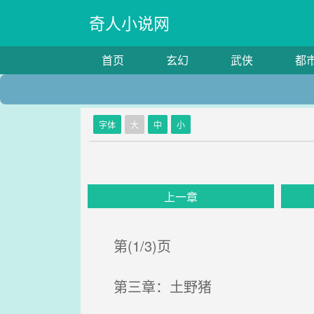
奇人小说网
首页
玄幻
武侠
都
字体
大
中
小
上一章
第(1/3)页
第三章：土野猪