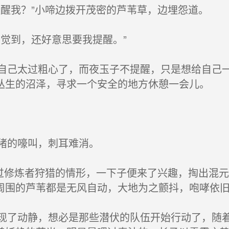
醒我？”小啼边拨开茂密的芦苇草，边埋怨道。
觉到，还好意思要我提醒。”
己太过粗心了，而夜玉子不提醒，只是想给自己一
丛生的沼泽，寻求一个安全的地方休憩一会儿。
猪的嚎叫，刺耳难消。
过修炼者狩猎的情形，一下子便来了兴趣，掏出混
周围的芦苇都是无风自动，大地为之颤抖，咆哮依
了动静，想必是那些潜伏的队伍开始行动了，随着