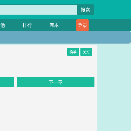
搜索
其他
排行
完本
登录
换手
关灯
下一章