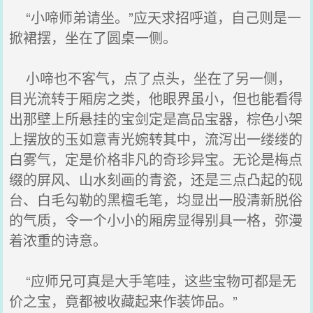
“小啼师弟请坐。”应天求招呼道，自己则是一
掀裙摆，坐在了圆桌一侧。
小啼也不客气，点了点头，坐在了另一侧，
目光流转于厢房之类，他眼界虽小，但也能看得
出那壁上所悬挂的宝剑定是高品宝器，棕色小架
上摆放的玉如意青光婉转其中，流泻出一缕缕的
白雾气，定是价格非凡的奇珍异宝。无论是梅点
缀的屏风、山水刻画的青瓷，还是三点凸起的砚
台、白毛勾勒的黑檀毛笔，均显出一股清新脱俗
的气质，令一个小小的厢房显得别具一格，弥漫
着浓重的诗意。
“应师兄可真是大手笔哇，这些宝物可都是无
价之宝，竟都被收藏起来作装饰品。”