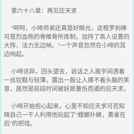
第六十八章：再见应天求
“呵呵，小啼师弟还真是好眼光，这根罗刹棒
可是烈血熊的脊椎骨所炼制，加持了高人设置的
大阵，法力无边呐。”一个声音忽然在小啼的耳
边响起。
小啼诧异，回头望去，说话之人眉宇间透着
一丝狡黠与轻薄，露出一股让人摸不着头脑的笑
意，居然是前段时间被妖姬重伤而遁的应天求。
小啼开始担心起来，心里不知应天求可否知
晓自己一干人利用他玩起了“螳螂扑蝉，黄雀在
后”的把戏。