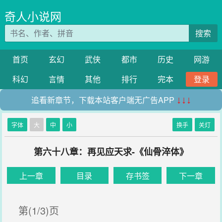
奇人小说网
搜索
首页
玄幻
武侠
都市
历史
网游
科幻
言情
其他
排行
完本
登录
追看新章节，下载本站客户端无广告APP
↓↓↓
字体
大
中
小
换手
关灯
第六十八章：再见应天求-《仙骨淬体》
上一章
目录
存书签
下一章
第(1/3)页