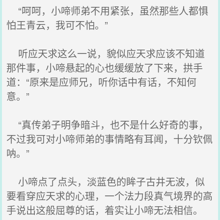
“呵呵，小啼师弟不用紧张，虽然那些人都惧
怕王青云，我可不怕。”
听应天求这么一说，貌似应天求应该不知道
那件事，小啼悬起的心也缓缓放了下来，拱手
道：“原来是应师兄，听你话中有话，不知何
意。”
“真传弟子明争暗斗，也不是什么好奇的事，
不过我可对小啼师弟的事情略有耳闻，十分钦佩
呐。”
小啼点了点头，淡蓝色的眸子古井无波，似
要看穿应天求的心理，一个法力段真气境界的高
手说出这般屈尊的话，着实让小啼无法相信。