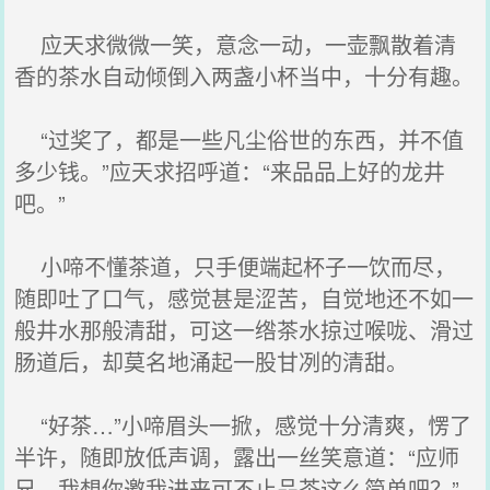
应天求微微一笑，意念一动，一壶飘散着清
香的茶水自动倾倒入两盏小杯当中，十分有趣。
“过奖了，都是一些凡尘俗世的东西，并不值
多少钱。”应天求招呼道：“来品品上好的龙井
吧。”
小啼不懂茶道，只手便端起杯子一饮而尽，
随即吐了口气，感觉甚是涩苦，自觉地还不如一
般井水那般清甜，可这一绺茶水掠过喉咙、滑过
肠道后，却莫名地涌起一股甘冽的清甜。
“好茶…”小啼眉头一掀，感觉十分清爽，愣了
半许，随即放低声调，露出一丝笑意道：“应师
兄，我想你邀我进来可不止品茶这么简单吧？”