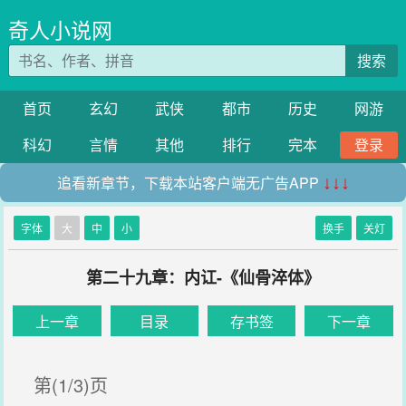
奇人小说网
搜索
首页
玄幻
武侠
都市
历史
网游
科幻
言情
其他
排行
完本
登录
追看新章节，下载本站客户端无广告APP
↓↓↓
字体
大
中
小
换手
关灯
第二十九章：内讧-《仙骨淬体》
上一章
目录
存书签
下一章
第(1/3)页