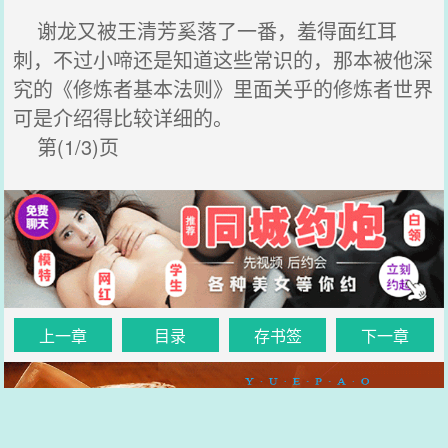
谢龙又被王清芳奚落了一番，羞得面红耳
刺，不过小啼还是知道这些常识的，那本被他深
究的《修炼者基本法则》里面关乎的修炼者世界
可是介绍得比较详细的。
第(1/3)页
上一章
目录
存书签
下一章
.
.