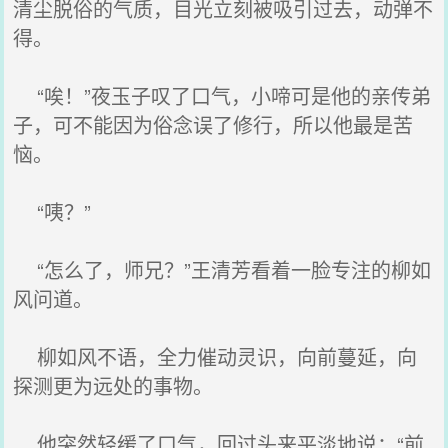
清尘脱俗的气质，目光立刻被吸引过去，动弹不
得。
“唉！”夜玉子叹了口气，小啼可是他的亲传弟
子，可不能因为俗念误了修行，所以他最是苦
恼。
“咦？”
“怎么了，师兄？”王清芳看着一脸专注的柳如
风问道。
柳如风不语，全力催动灵识，向前蔓延，向
探测更为远处的事物。
他突然轻缓了口气，回过头来平淡地说：“前